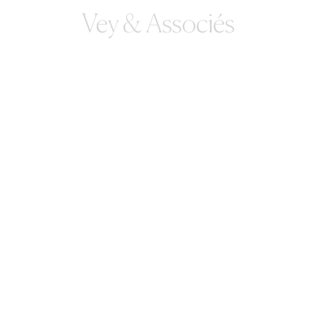
Vey & Associés
Thibault Ginoux
Guillaume Courvoisier-
Clément
Fany Langlois
Margaux Jayawardana
Maëlys Renoux San Millan