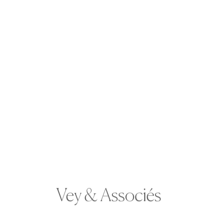
Responsable de la communication
Pierre-Xavier rejoint Vey & Associés en juillet
Vey & Associés
2025 en tant que Responsable de la