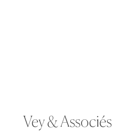
t anticiper les risques de demain.
venu à la Chambre des salariés de Luxembourg, dans le cadre
rs Juriste conformité / Compliance officer.
imé un cours de droit pénal bancaire et financier, centré sur
itaux, corruption et fraudes, avec une approche résolument
rtise sont au cœur de notre engagement.
Vey & Associés
sbourg, la Chambre des salariés de Luxembourg et l’équipe
 Cutajar et Emilie Ehrengarth — ainsi que tous les