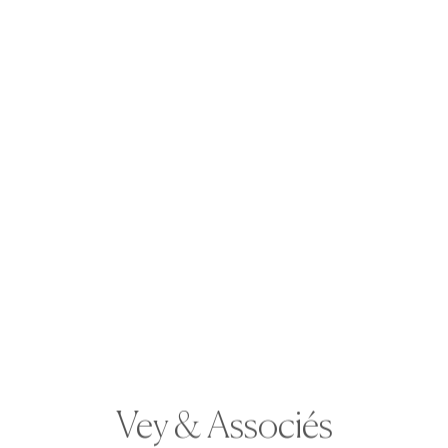
Dans une interview au Journal du Dimanche, je
reviens sur le concept du lawfare, soit
l’instrumentalisation de la justice à des fins
économiques, politiques ou réputationnelles.
Ce phénomène est évidemment très ancien
mais il trouve une nouvelle vigueur aujourd’hui,
en raison de la faiblesse structurelle de
l’appareil judiciaire et la circulation quasi-
instantanée de l’information.
Vey & Associés