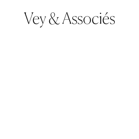
 la limite de celles-ci.
Vey & Associés
it à une demande de solidarité, sollicitée par l’un des
iviles.
assation a récemment statué.
)