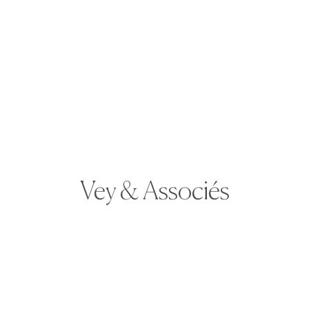
invité de l’émission «Points de
Vue» s’exprime sur l’affaire
Julian Assange
Août 2026
Exclusif France 5 : l’émission
« C dans l’Air » reçoit Antoine
Vey pour la sortie de son livre :
Julian Assange. La plaidoirie
Vey & Associés
impossible
Août 2026
Interview LCP : Ça vous
regarde – Grand Entretien –
avec Antoine Vey : Julian