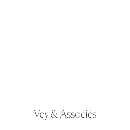
février dernier et rejoint l’équipe du
cabinet Vey
& Associés
.
Vey & Associés