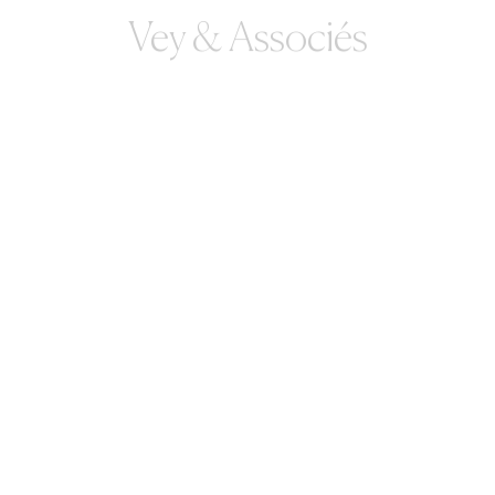
Vey & Associés
Guillaume Courvoisier-
Clément
Thibault Ginoux
Fany Langlois
Margaux Jayawardana
Maëlys Renoux San Millan